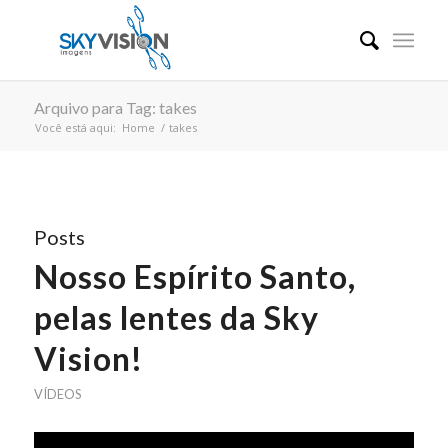
Arquivo para Tag: takes
Você está aqui:
Home
/
takes
Posts
Nosso Espírito Santo,
pelas lentes da Sky
Vision!
VÍDEOS