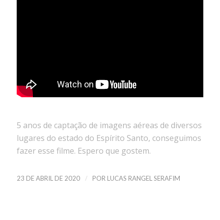
5 anos de captação de imagens aéreas de diversos
lugares do estado do Espírito Santo, conseguimos
fazer esse filme. Espero que gostem.
/
23 DE ABRIL DE 2020
POR
LUCAS RANGEL SERAFIM