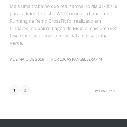
Mais uma trabalho que realizamos no dia 01/05/18
para a Reino CrossFit. A 2ª Corrida Urbana Track
Running da Reino CrossFit foi realizado em
Linhares, no bairro Lagoa do Meio e mais uma vez
teve como seu cenário principal a nossa Linha
Verde.
/
9 DE MAIO DE 2018
POR
LUCAS RANGEL SERAFIM
1
2
Página 1 de 2