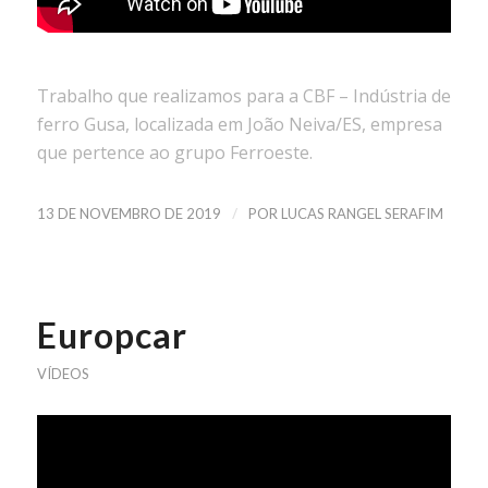
Trabalho que realizamos para a CBF – Indústria de
ferro Gusa, localizada em João Neiva/ES, empresa
que pertence ao grupo Ferroeste.
/
13 DE NOVEMBRO DE 2019
POR
LUCAS RANGEL SERAFIM
Europcar
VÍDEOS