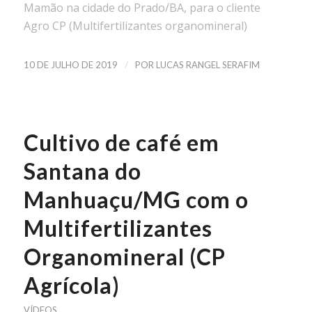
Mamão na cidade do Prado/BA, para o cliente
Agro CP (Multifertilizantes organomineral)
/
10 DE JULHO DE 2019
POR
LUCAS RANGEL SERAFIM
Cultivo de café em
Santana do
Manhuaçu/MG com o
Multifertilizantes
Organomineral (CP
Agrícola)
VÍDEOS