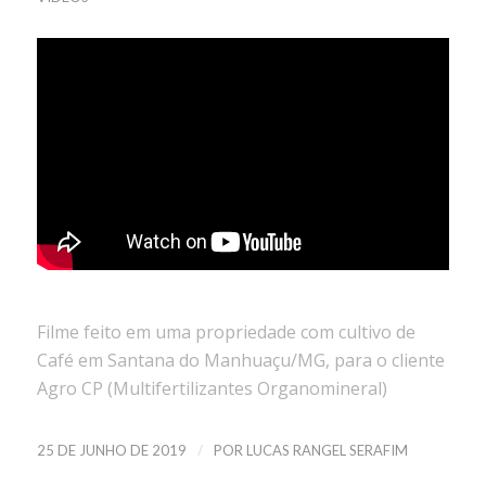
Filme feito em uma propriedade com cultivo de
Café em Santana do Manhuaçu/MG, para o cliente
Agro CP (Multifertilizantes Organomineral)
/
25 DE JUNHO DE 2019
POR
LUCAS RANGEL SERAFIM