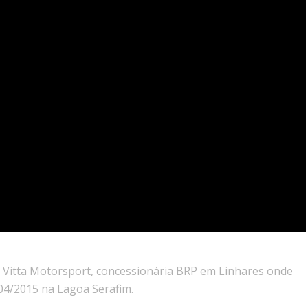
a Vitta Motorsport, concessionária BRP em Linhares onde
04/2015 na Lagoa Serafim.