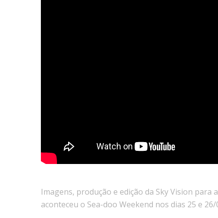
Imagens, produção e edição da Sky Vision para 
aconteceu o Sea-doo Weekend nos dias 25 e 26/