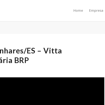
Home
Empresa
hares/ES – Vitta
ária BRP