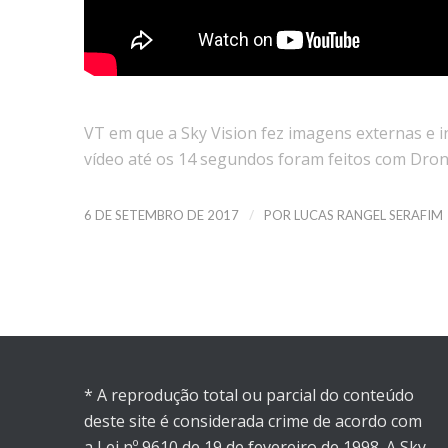
VT em que a Sky Vision fez imagens externas e 
vídeo até os 14 segundos foram feitos com Dron
/
6 DE SETEMBRO DE 2017
POR
LUCAS RANGEL SERAFIM
* A reprodução total ou parcial do conteúdo
deste site é considerada crime de acordo com
a Lei nº 9610 de 19 de fevereiro de 1998. A Sky