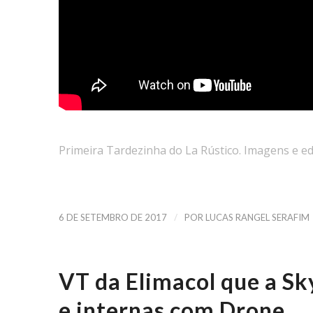
Primeira Tardezinha do La Rústico. Imagens e ed
/
6 DE SETEMBRO DE 2017
POR
LUCAS RANGEL SERAFIM
VT da Elimacol que a Sk
e internas com Drone