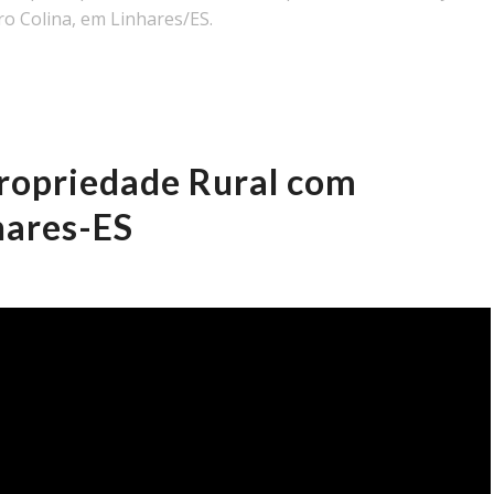
ro Colina, em Linhares/ES.
Propriedade Rural com
hares-ES