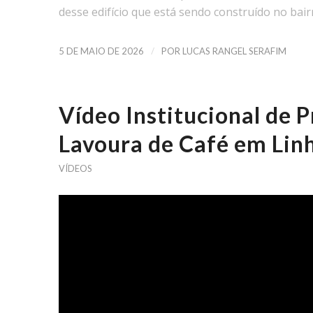
desse edifício que está sendo construído no bair
/
5 DE MAIO DE 2026
POR
LUCAS RANGEL SERAFIM
Vídeo Institucional de 
Lavoura de Café em Lin
VÍDEOS