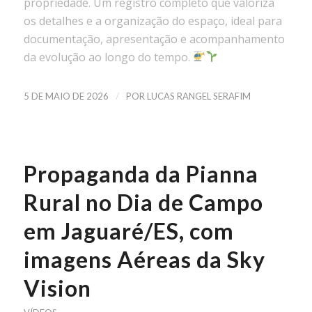
propriedade. Um registro completo que valoriza
os detalhes e a organização do espaço, ideal para
documentação, apresentação e acompanhamento
da evolução ao longo do tempo.
/
5 DE MAIO DE 2026
POR
LUCAS RANGEL SERAFIM
Propaganda da Pianna
Rural no Dia de Campo
em Jaguaré/ES, com
imagens Aéreas da Sky
Vision