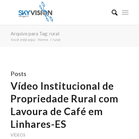
Arquivo para Tag: rural
Você está aqui:
Home
/
rural
Posts
Vídeo Institucional de
Propriedade Rural com
Lavoura de Café em
Linhares-ES
VÍDEOS