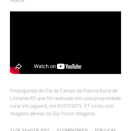
VÍDEOS
Propaganda do Dia de Campo da Pianna Rural de
Linhares/ES que foi realizado em uma propriedade
rural em Jaguaré, em 01/07/2015. VT conta com
imagens aéreas da Sky Vision Imagens.
/
/
15 DE JULHO DE 2015
0 COMENTÁRIOS
POR
LUCAS