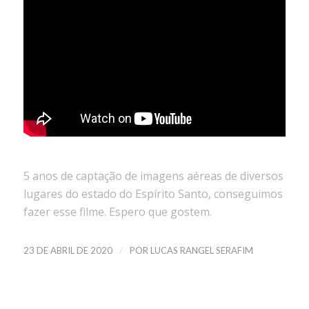
5 anos de captação de imagens aéreas de diversos
lugares do estado do Espírito Santo, conseguimos
fazer esse filme. Espero que gostem.
/
23 DE ABRIL DE 2020
POR
LUCAS RANGEL SERAFIM