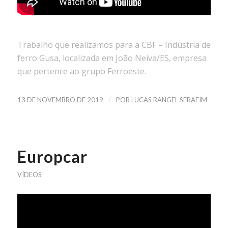
Trabalho que realizamos para a CBF – Indústria de
ferro Gusa, localizada em João Neiva/ES, empresa
que pertence ao grupo Ferroeste.
/
13 DE NOVEMBRO DE 2019
POR
LUCAS RANGEL SERAFIM
Europcar
VÍDEOS