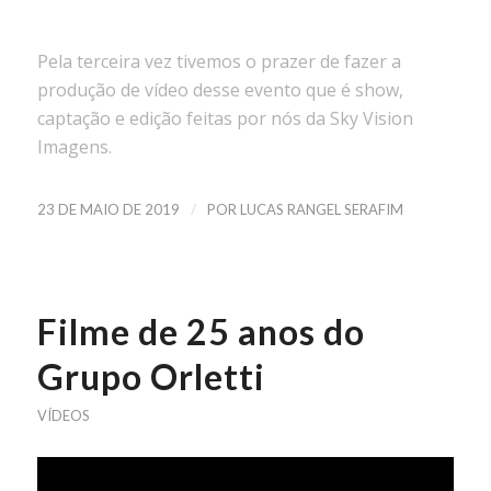
Pela terceira vez tivemos o prazer de fazer a
produção de vídeo desse evento que é show,
captação e edição feitas por nós da Sky Vision
Imagens.
/
23 DE MAIO DE 2019
POR
LUCAS RANGEL SERAFIM
Filme de 25 anos do
Grupo Orletti
VÍDEOS