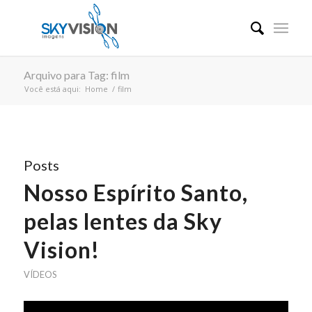
Arquivo para Tag: film
Você está aqui:
Home
/
film
Posts
Nosso Espírito Santo,
pelas lentes da Sky
Vision!
VÍDEOS