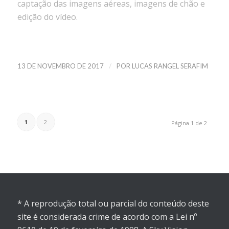
captação das imagens aéreas, imagens de chão e
edição do vídeo.
/
13 DE NOVEMBRO DE 2017
POR
LUCAS RANGEL SERAFIM
1
2
Página 1 de 2
* A reprodução total ou parcial do conteúdo deste
site é considerada crime de acordo com a Lei nº