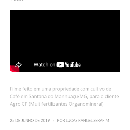
Filme feito em uma propriedade com cultivo de
Café em Santana do Manhuaçu/MG, para o cliente
Agro CP (Multifertilizantes Organomineral)
/
25 DE JUNHO DE 2019
POR
LUCAS RANGEL SERAFIM