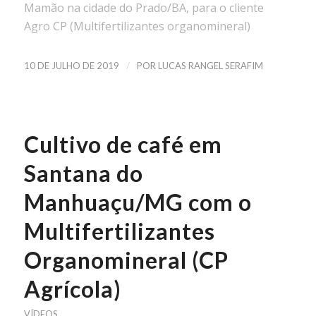
Mamão na cidade do Prado/BA, para o cliente
Agro CP (Multifertilizantes organomineral)
/
10 DE JULHO DE 2019
POR
LUCAS RANGEL SERAFIM
Cultivo de café em
Santana do
Manhuaçu/MG com o
Multifertilizantes
Organomineral (CP
Agrícola)
VÍDEOS