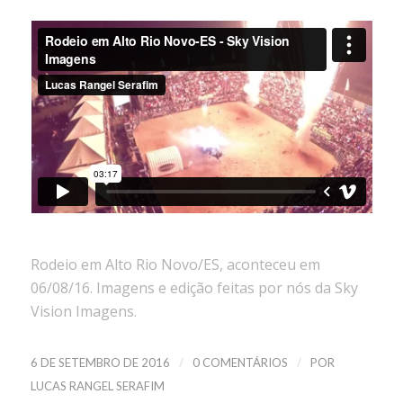
Rodeio em Alto Rio Novo/ES, aconteceu em
06/08/16. Imagens e edição feitas por nós da Sky
Vision Imagens.
/
/
6 DE SETEMBRO DE 2016
0 COMENTÁRIOS
POR
LUCAS RANGEL SERAFIM