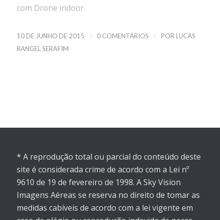
com Drone indoor.
/
/
10 DE JUNHO DE 2015
0 COMENTÁRIOS
POR
LUCAS
RANGEL SERAFIM
* A reprodução total ou parcial do conteúdo deste
site é considerada crime de acordo com a Lei nº
9610 de 19 de fevereiro de 1998. A Sky Vision
Imagens Aéreas se reserva no direito de tomar as
medidas cabíveis de acordo com a lei vigente em